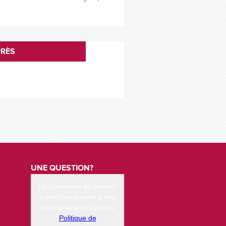
RÈS
UNE QUESTION?
Le formulaire de contact
a été bloqué suite à vos
préférences de cookies.
Politique de