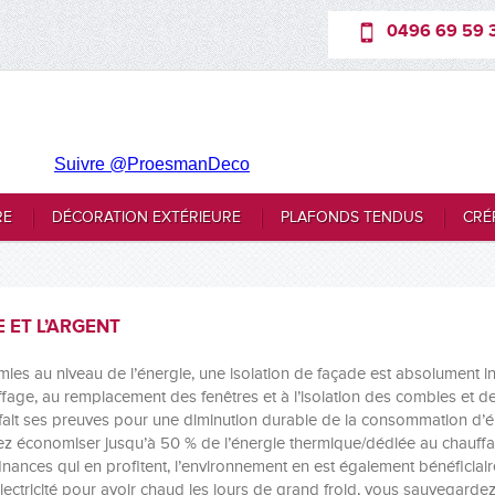
0496 69 59 
Suivre @ProesmanDeco
RE
DÉCORATION EXTÉRIEURE
PLAFONDS TENDUS
CRÉ
E ET L’ARGENT
omies au niveau de l’énergie, une isolation de façade est absolument 
age, au remplacement des fenêtres et à l’isolation des combles et des 
a fait ses preuves pour une diminution durable de la consommation d’é
 économiser jusqu’à 50 % de l’énergie thermique/dédiée au chauffa
 finances qui en profitent, l’environnement en est également bénéficia
lectricité pour avoir chaud les jours de grand froid, vous sauvegarde