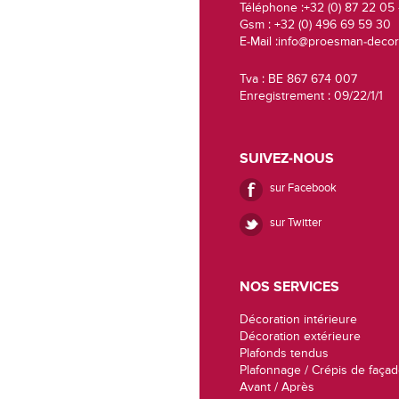
Téléphone :+32 (0) 87 22 05
Gsm : +32 (0) 496 69 59 30
E-Mail :info@proesman-decor
Tva : BE 867 674 007
Enregistrement : 09/22/1/1
SUIVEZ-NOUS
sur Facebook
sur Twitter
NOS SERVICES
Décoration intérieure
Décoration extérieure
Plafonds tendus
Plafonnage / Crépis de faça
Avant / Après