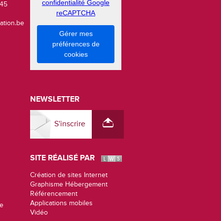
confidentialité Google
 45
reCAPTCHA
ation.be
Gérer mes
préférences de
cookies
NEWSLETTER
S'inscrire
SITE RÉALISÉ PAR
Création de sites Internet
Graphisme Hébergement
Référencement
Applications mobiles
de
Vidéo